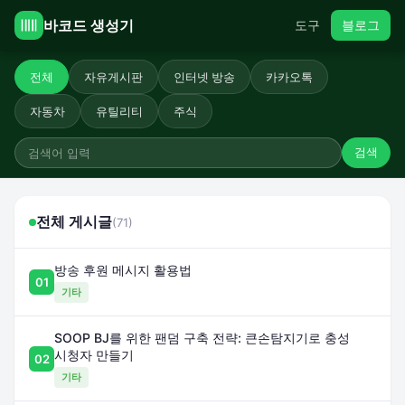
바코드 생성기
도구
블로그
전체
자유게시판
인터넷 방송
카카오톡
자동차
유틸리티
주식
검색
전체 게시글
(71)
방송 후원 메시지 활용법
01
기타
SOOP BJ를 위한 팬덤 구축 전략: 큰손탐지기로 충성
시청자 만들기
02
기타