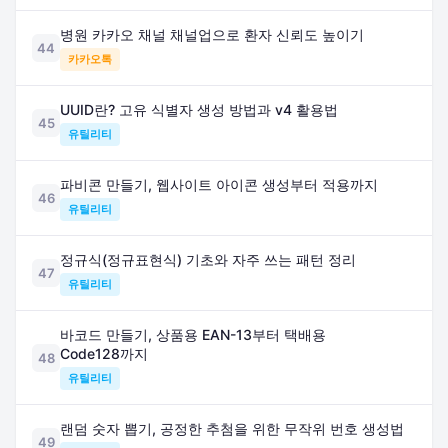
병원 카카오 채널 채널업으로 환자 신뢰도 높이기
44
카카오톡
UUID란? 고유 식별자 생성 방법과 v4 활용법
45
유틸리티
파비콘 만들기, 웹사이트 아이콘 생성부터 적용까지
46
유틸리티
정규식(정규표현식) 기초와 자주 쓰는 패턴 정리
47
유틸리티
바코드 만들기, 상품용 EAN-13부터 택배용
Code128까지
48
유틸리티
랜덤 숫자 뽑기, 공정한 추첨을 위한 무작위 번호 생성법
49