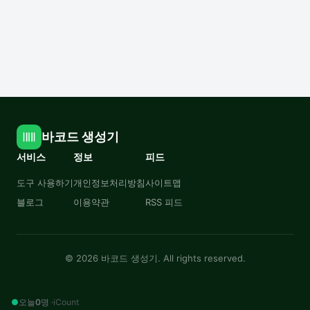
바코드 생성기
서비스
정보
피드
도구 사용하기
개인정보처리방침
사이트맵
블로그
이용약관
RSS 피드
© 2026 바코드 생성기. All rights reserved.
●
오늘
0
명 ·
iCount